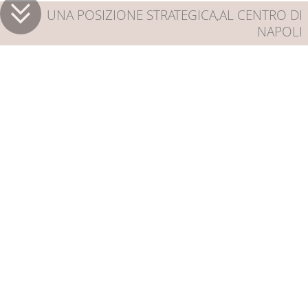
UNA POSIZIONE STRATEGICA,AL CENTRO DI
NAPOLI
Una posizione strategica,al centro di Napoli
SCOPRI IL NAPOLIDAY